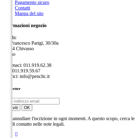
Pagamento sicuro
Contatti
Mappa del sito
Informazioni negozio
Penclic
Via Francesco Parigi, 30/30a
10034 Chivasso
Torino
Italia
Chiamaci:
011.919.62.38
Fax:
011.919.59.67
Scrivici:
info@penclic.it
Newsletter
Puoi annullare l'iscrizione in ogni momenti. A questo scopo, cerca le
info di contatto nelle note legali.